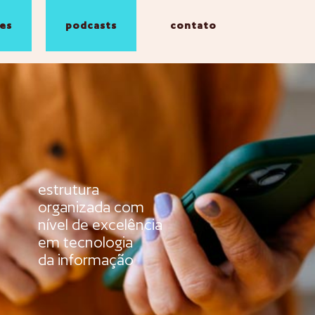
es
podcasts
contato
estrutura
organizada com
nível de excelência
em tecnologia
da informação