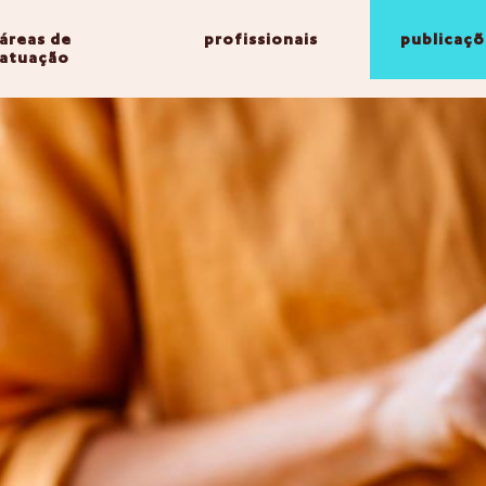
áreas de
profissionais
publicaçõ
atuação