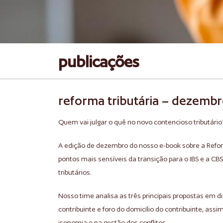
publicações
reforma tributária – dezemb
Quem vai julgar o quê no novo contencioso tributário
A edição de dezembro do nosso e-book sobre a Reform
pontos mais sensíveis da transição para o IBS e a CBS:
tributários.
Nosso time analisa as três principais propostas em di
contribuinte e foro do domicílio do contribuinte, as
isonomia e na gestão dos conflitos.