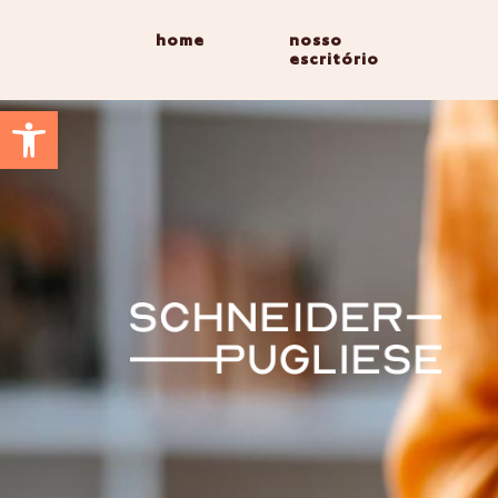
home
nosso
escritório
Abrir a barra de ferramentas