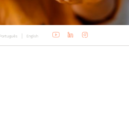
Português
English