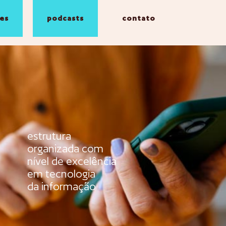
es
podcasts
contato
estrutura
organizada com
nível de excelência
em tecnologia
da informação