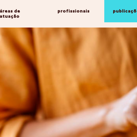
áreas de
profissionais
publicaçõ
atuação