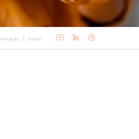
Português
English