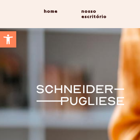
home
nosso
escritório
Abrir a barra de ferramentas