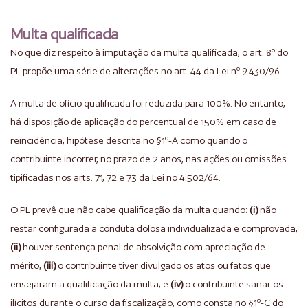
Multa qualificada
No que diz respeito à imputação da multa qualificada, o art. 8º do
PL propõe uma série de alterações no art. 44 da Lei nº 9.430/96.
A multa de ofício qualificada foi reduzida para 100%. No entanto,
há disposição de aplicação do percentual de 150% em caso de
reincidência, hipótese descrita no §1º-A como quando o
contribuinte incorrer, no prazo de 2 anos, nas ações ou omissões
tipificadas nos arts. 71, 72 e 73 da Lei no 4.502/64.
O PL prevê que não cabe qualificação da multa quando:
(i)
não
restar configurada a conduta dolosa individualizada e comprovada,
(ii)
houver sentença penal de absolvição com apreciação de
mérito,
(iii)
o contribuinte tiver divulgado os atos ou fatos que
ensejaram a qualificação da multa; e
(iv)
o contribuinte sanar os
ilícitos durante o curso da fiscalização, como consta no §1º-C do