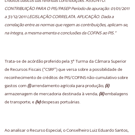
créditos básicos das referidas contribuições. ASSUNTO:
CONTRIBUIÇÃO PARA O PIS/PASEP Período de apuração: 01/01/2011
a 31/12/2011 LEGISLAÇÃO CORRELATA. APLICAÇÃO. Dada a
correlação entre as normas que regem as contribuições, aplicam-se,
na íntegra, a mesma ementa e conclusões da COFINS ao PIS.”
Trata-se de acórdão proferido pela 3ª Turma da Câmara Superior
de Recursos Fiscais (“CSRF”) que versa sobre a possibilidade de
reconhecimento de créditos de PIS/COFINS não-cumulativo sobre
gastos com
(i)
arrendamento agrícola para produção;
(ii)
armazenagem de mercadoria destinada à venda;
(iii)
embalagens
de transporte; e
(iv)
despesas portuárias.
Ao analisar o Recurso Especial, o Conselheiro Luiz Eduardo Santos,