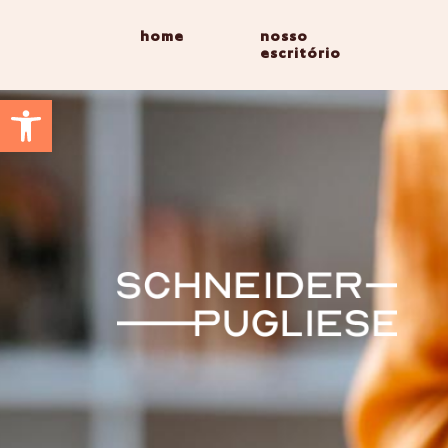
home
nosso
escritório
Abrir a barra de ferramentas