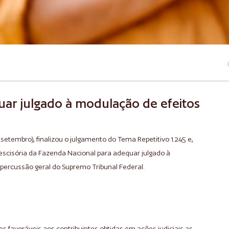
equar julgado à modulação de efeitos
 setembro), finalizou o julgamento do Tema Repetitivo 1.245 e,
rescisória da Fazenda Nacional para adequar julgado à
percussão geral do Supremo Tribunal Federal.
es favoráveis aos contribuintes obtidas em ações judiciais as