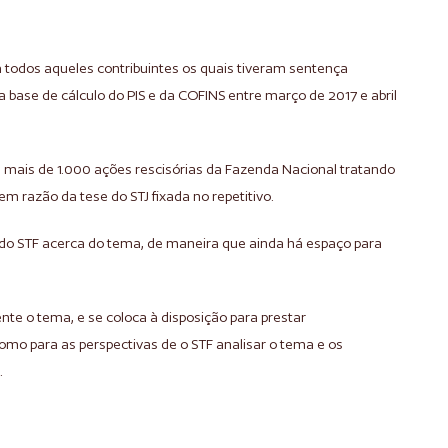
 todos aqueles contribuintes os quais tiveram sentença
a base de cálculo do PIS e da COFINS entre março de 2017 e abril
mais de 1.000 ações rescisórias da Fazenda Nacional tratando
 razão da tese do STJ fixada no repetitivo.
o do STF acerca do tema, de maneira que ainda há espaço para
 o tema, e se coloca à disposição para prestar
mo para as perspectivas de o STF analisar o tema e os
.