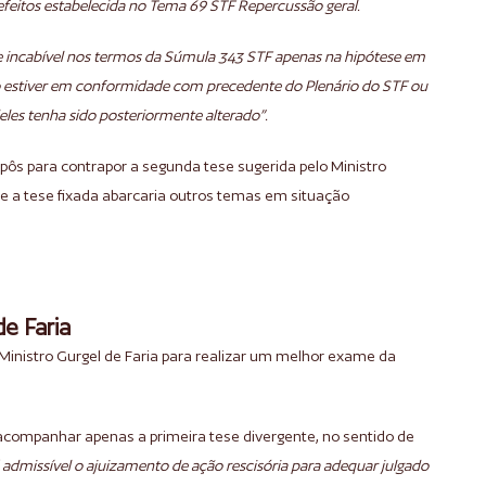
efeitos estabelecida no Tema 69 STF Repercussão geral.
-se incabível nos termos da Súmula 343 STF apenas na hipótese em
o estiver em conformidade com precedente do Plenário do STF ou
les tenha sido posteriormente alterado”.
pôs para contrapor a segunda tese sugerida pelo Ministro
se a tese fixada abarcaria outros temas em situação
e Faria
o Ministro Gurgel de Faria para realizar um melhor exame da
acompanhar apenas a primeira tese divergente, no sentido de
 admissível o ajuizamento de ação rescisória para adequar julgado