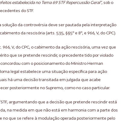
efeitos estabelecida no Tema 69 STF Repercussão Geral”
, sob o
recedentes do STF.
a solução da controvérsia deve ser pautada pela interpretação
imento da rescisória (arts. 535, §§5º e 8º, e 966, V, do CPC).
t. 966, V, do CPC, o cabimento da ação rescisória, uma vez que
ito que se pretende rescindir, o precedente tido por violado
o, concordou com o posicionamento do Ministro Herman
iploma legal estabelece uma situação específica para ação
uais há uma decisão transitada em julgada que acabe
lecer posteriormente no Supremo, como no caso particular.
/STF, argumentando que a decisão que pretende rescindir está
ficada, na medida em que não está em harmonia com a parte dos
te no que se refere à modulação operada posteriormente pelo