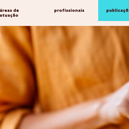
áreas de
profissionais
publicaçõ
atuação