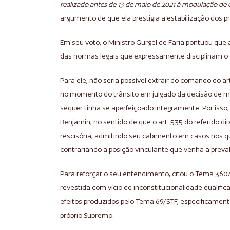
realizado antes de 13 de maio de 2021 à modulação de 
argumento de que ela prestigia a estabilização dos p
Em seu voto, o Ministro Gurgel de Faria pontuou que 
das normas legais que expressamente disciplinam o cab
Para ele, não seria possível extrair do comando do ar
no momento do trânsito em julgado da decisão de mér
sequer tinha se aperfeiçoado integramente. Por iss
Benjamin, no sentido de que o art. 535 do referido d
rescisória, admitindo seu cabimento em casos nos q
contrariando a posição vinculante que venha a preva
Para reforçar o seu entendimento, citou o Tema 360
revestida com vício de inconstitucionalidade quali
efeitos produzidos pelo Tema 69/STF, especificamen
próprio Supremo.