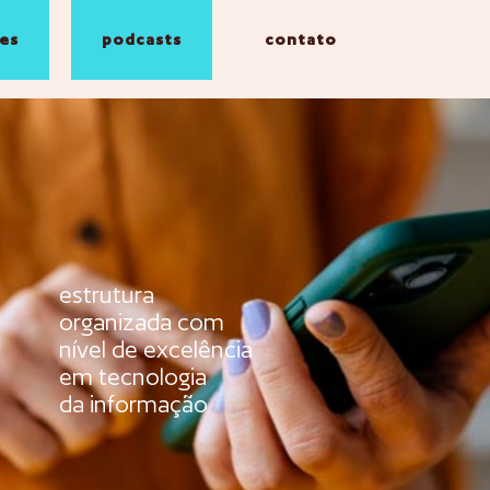
es
podcasts
contato
estrutura
organizada com
nível de excelência
em tecnologia
da informação