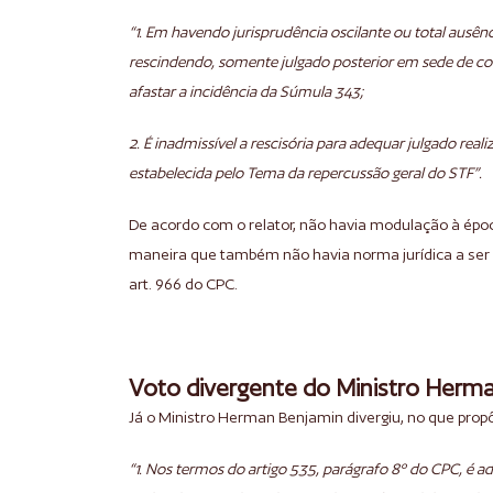
“1. Em havendo jurisprudência oscilante ou total aus
rescindendo, somente julgado posterior em sede de co
afastar a incidência da Súmula 343;
2. É inadmissível a rescisória para adequar julgado rea
estabelecida pelo Tema da repercussão geral do STF”.
De acordo com o relator, não havia modulação à época
maneira que também não havia norma jurídica a ser 
art. 966 do CPC.
Voto divergente do Ministro Herm
Já o Ministro Herman Benjamin divergiu, no que propô
“1. Nos termos do artigo 535, parágrafo 8º do CPC, é a