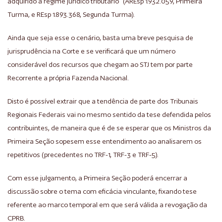
adquirido a regime jurídico tributário” (AREsp 1.932.059, Primeira
Turma, e REsp 1.893.368, Segunda Turma).
Ainda que seja esse o cenário, basta uma breve pesquisa de
jurisprudência na Corte e se verificará que um número
considerável dos recursos que chegam ao STJ tem por parte
Recorrente a própria Fazenda Nacional.
Disto é possível extrair que a tendência de parte dos Tribunais
Regionais Federais vai no mesmo sentido da tese defendida pelos
contribuintes, de maneira que é de se esperar que os Ministros da
Primeira Seção sopesem esse entendimento ao analisarem os
repetitivos (precedentes no TRF-1, TRF-3 e TRF-5).
Com esse julgamento, a Primeira Seção poderá encerrar a
discussão sobre o tema com eficácia vinculante, fixando tese
referente ao marco temporal em que será válida a revogação da
CPRB.