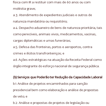
física com IR a restituir com mais de 60 anos ou com
moléstia grave;
a.3. Atendimento de expedientes judiciais e outros de
natureza mandatória ou requisitório;
a.4. Despacho aduaneiro de bens de natureza prioritária, tais
como perecíveis, animais vivos, medicamentos, vacinas,
cargas diplomáticas e urnas funerárias;
a.5. Defesa das fronteiras, portos e aeroportos, contra
crimes e ilícitos transfronteiriços; e
a.6. Ações estratégicas na atuação da Receita Federal como
órgão integrante do esforço nacional de segurança pública.
(b) Serviços que Poderão ter Redução da Capacidade Laboral
b.1. Análise de projetos encaminhados para sanção
presidencial bem como elaboração e análise de propostas
de veto; e
b.2. Análise e propostas de projetos de legislação ou