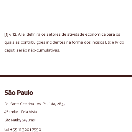
[1] § 12. A lei definirá os setores de atividade econômica para os
quais as contribuições incidentes na forma dos incisos I, b; e IV do
caput, serão não-cumulativas.
São Paulo
,
Ed. Santa Catarina - Av. Paulista, 283
4º andar - Bela Vista
,
,
São Paulo
SP
Brasil
tel +55 11 3201 7550