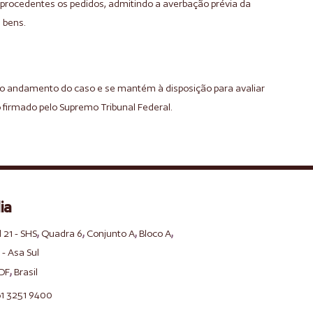
te procedentes os pedidos, admitindo a averbação prévia da
 bens.
 andamento do caso e se mantém à disposição para avaliar
firmado pelo Supremo Tribunal Federal.
ia
,
,
,
,
l 21 - SHS
Quadra 6
Conjunto A
Bloco A
 - Asa Sul
,
DF
Brasil
61 3251 9400