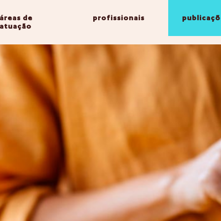
áreas de
profissionais
publicaçõ
atuação