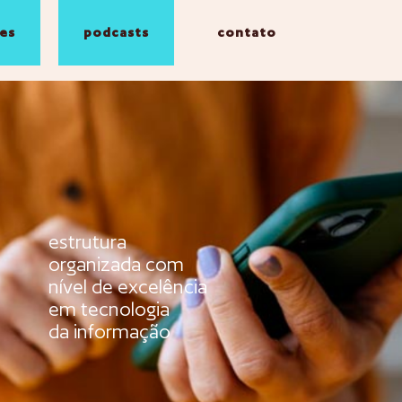
es
podcasts
contato
estrutura
organizada com
nível de excelência
em tecnologia
da informação