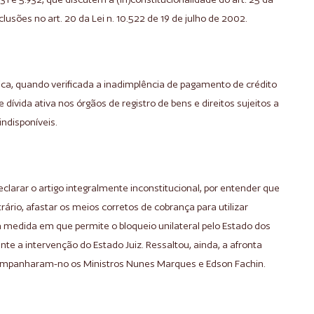
lusões no art. 20 da Lei n. 10.522 de 19 de julho de 2002.
ca, quando verificada a inadimplência de pagamento de crédito
e dívida ativa nos órgãos de registro de bens e direitos sujeitos a
indisponíveis.
declarar o artigo integralmente inconstitucional, por entender que
ário, afastar os meios corretos de cobrança para utilizar
medida em que permite o bloqueio unilateral pelo Estado dos
ente a intervenção do Estado Juiz. Ressaltou, ainda, a afronta
Acompanharam-no os Ministros Nunes Marques e Edson Fachin.