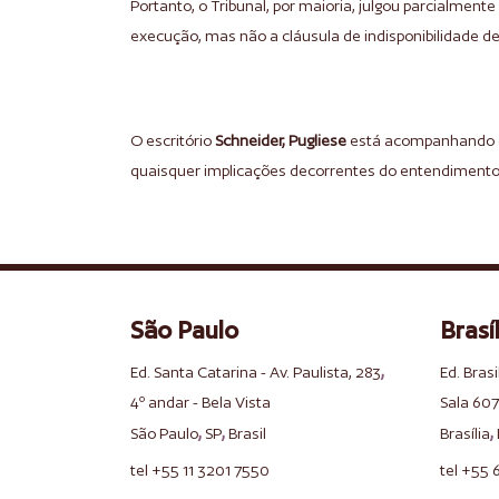
Portanto, o Tribunal, por maioria, julgou parcialmen
execução, mas não a cláusula de indisponibilidade de
O escritório
Schneider, Pugliese
está acompanhando o
quaisquer implicações decorrentes do entendimento 
São Paulo
Brasíl
,
Ed. Santa Catarina - Av. Paulista, 283
Ed. Brasi
4º andar - Bela Vista
Sala 607
,
,
,
São Paulo
SP
Brasil
Brasília
tel +55 11 3201 7550
tel +55 