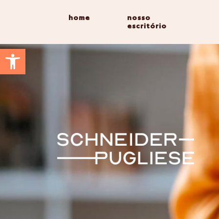
home
nosso
escritório
Abrir a barra de ferramentas