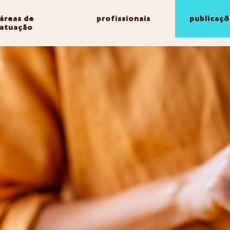
áreas de
profissionais
publicaçõ
atuação