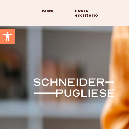
home
nosso
escritório
Abrir a barra de ferramentas