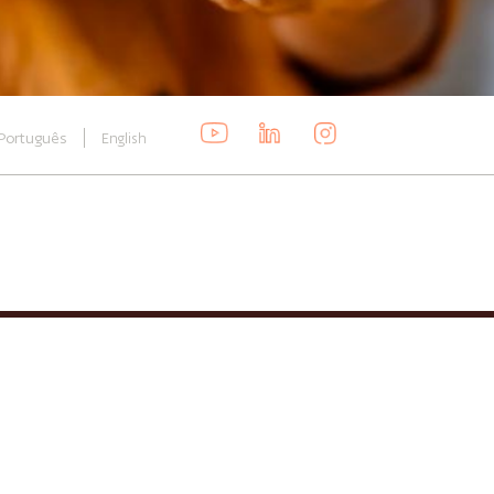
Português
English