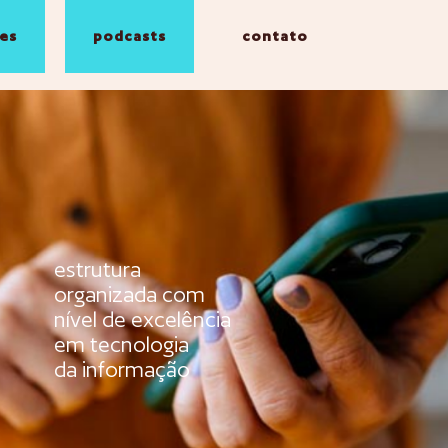
es
podcasts
contato
estrutura
organizada com
nível de excelência
em tecnologia
da informação