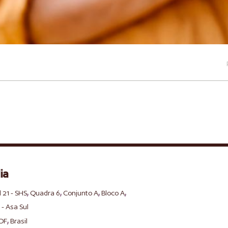
ia
,
,
,
,
l 21 - SHS
Quadra 6
Conjunto A
Bloco A
 - Asa Sul
,
DF
Brasil