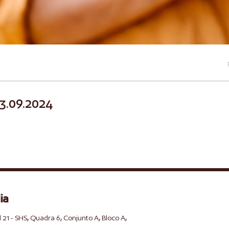
13.09.2024
ia
,
,
,
,
l 21 - SHS
Quadra 6
Conjunto A
Bloco A