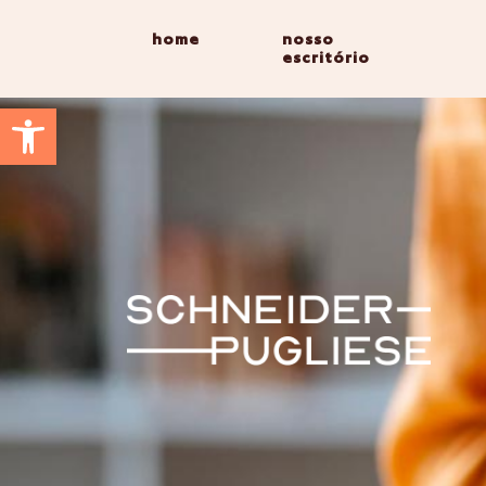
home
nosso
escritório
Abrir a barra de ferramentas