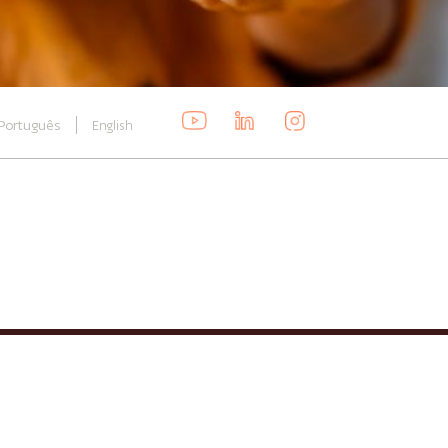
Português
English