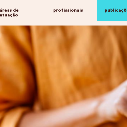
áreas de
profissionais
publicaçõ
atuação