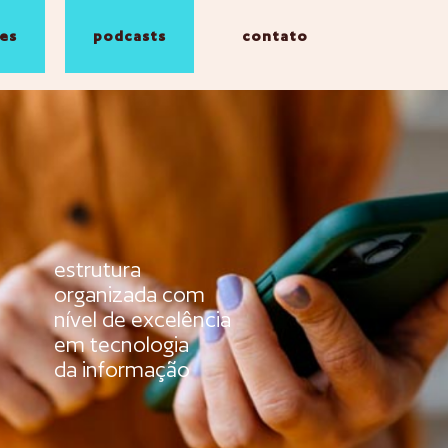
es
podcasts
contato
estrutura
organizada com
nível de excelência
em tecnologia
da informação