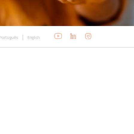
Português
English