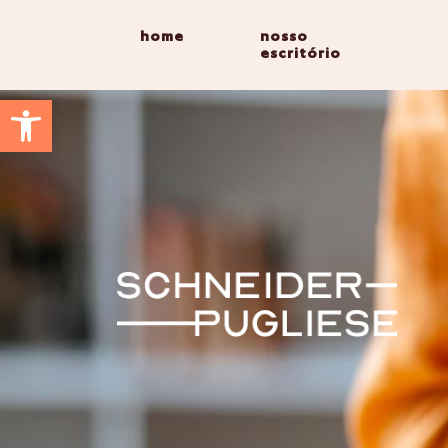
home
nosso
escritório
Abrir a barra de ferramentas