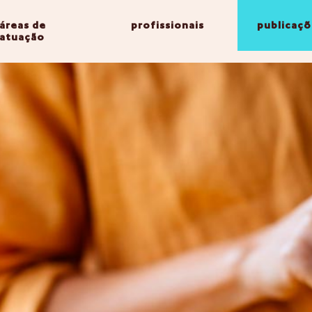
áreas de
profissionais
publicaçõ
atuação