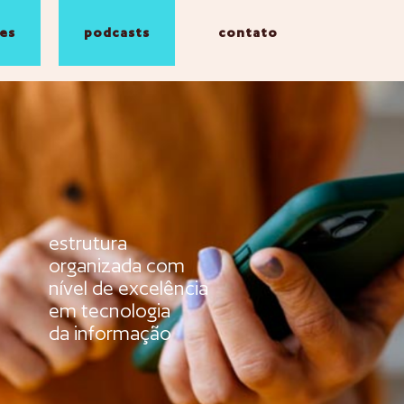
es
podcasts
contato
estrutura
organizada com
nível de excelência
em tecnologia
da informação