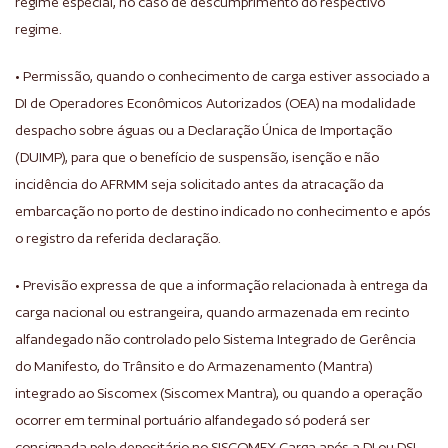
regime especial, no caso de descumprimento do respectivo
regime.
• Permissão, quando o conhecimento de carga estiver associado a
DI de Operadores Econômicos Autorizados (OEA) na modalidade
despacho sobre águas ou a Declaração Única de Importação
(DUIMP), para que o benefício de suspensão, isenção e não
incidência do AFRMM seja solicitado antes da atracação da
embarcação no porto de destino indicado no conhecimento e após
o registro da referida declaração.
• Previsão expressa de que a informação relacionada à entrega da
carga nacional ou estrangeira, quando armazenada em recinto
alfandegado não controlado pelo Sistema Integrado de Gerência
do Manifesto, do Trânsito e do Armazenamento (Mantra)
integrado ao Siscomex (Siscomex Mantra), ou quando a operação
ocorrer em terminal portuário alfandegado só poderá ser
consignada pelo depositário no SISCOMEX Carga após a DI ou DSI