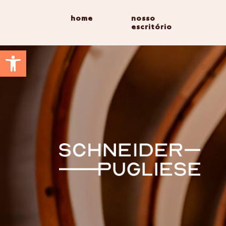
home
nosso
escritório
Abrir a barra de ferramentas