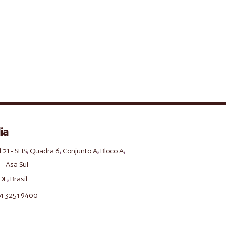
ia
,
,
,
,
l 21 - SHS
Quadra 6
Conjunto A
Bloco A
 - Asa Sul
,
DF
Brasil
61 3251 9400