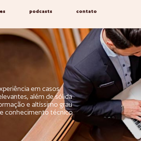
es
podcasts
contato
xperiência em casos
elevantes, além de sólida
ormação e altíssimo grau
e conhecimento técnico