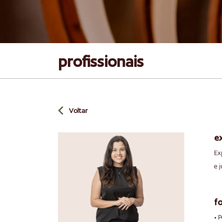
profissionais
Voltar
e
Ex
e j
f
• 