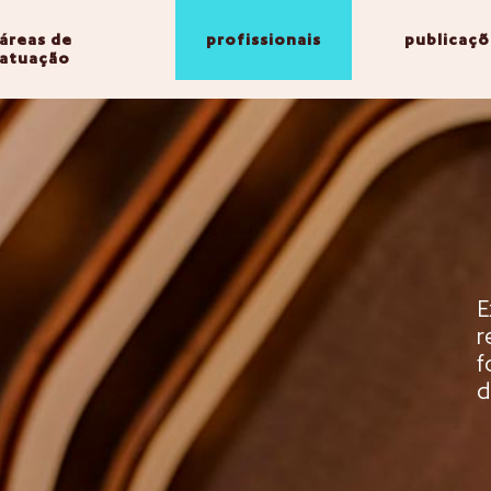
áreas de
profissionais
publicaçõ
atuação
E
r
f
d