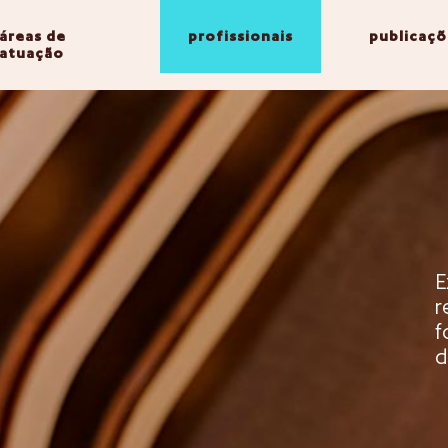
áreas de
profissionais
publicaçõ
atuação
E
r
f
d