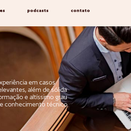
es
podcasts
contato
xperiência em casos
elevantes, além de sólida
ormação e altíssimo grau
e conhecimento técnico