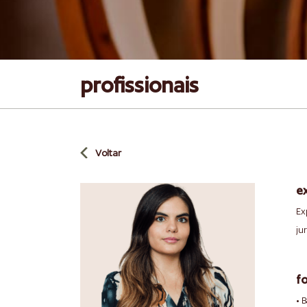
profissionais
Voltar
e
Ex
ju
f
• 