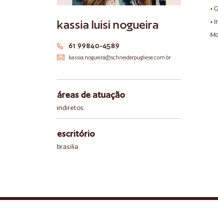
• 
kassia luisi nogueira
• 
Mo
61 99840-4589
kassia.nogueira@schneiderpugliese.com.br
áreas de atuação
indiretos
escritório
brasilia