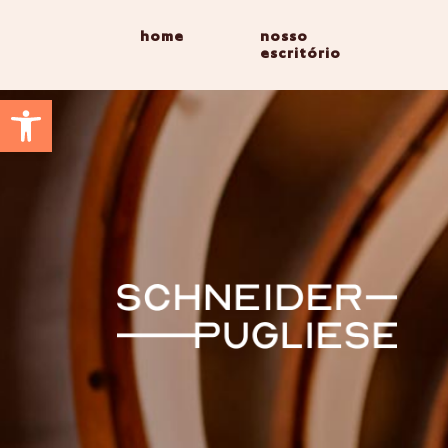
home
nosso
escritório
Abrir a barra de ferramentas