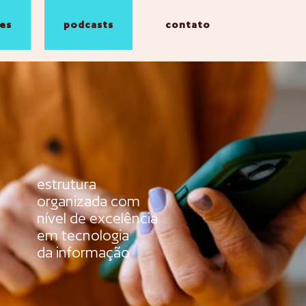
es
podcasts
contato
estrutura
organizada com
nível de excelência
em tecnologia
da informação