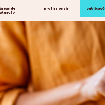
áreas de
profissionais
publicaçõ
atuação