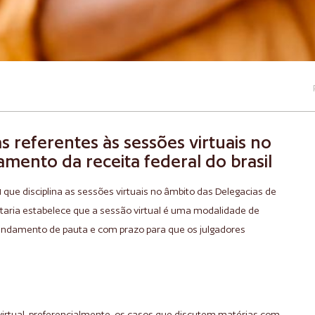
as referentes às sessões virtuais no
amento da receita federal do brasil
1 que disciplina as sessões virtuais no âmbito das Delegacias de
ortaria estabelece que a sessão virtual é uma modalidade de
gendamento de pauta e com prazo para que os julgadores
virtual, preferencialmente, os casos que discutem matérias com