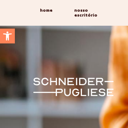
home
nosso
escritório
Abrir a barra de ferramentas