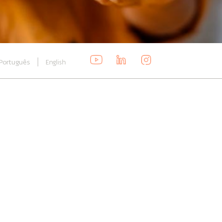
Português
English