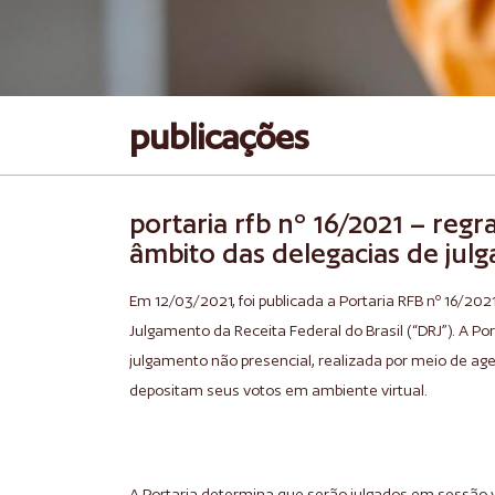
publicações
portaria rfb nº 16/2021 – regr
âmbito das delegacias de julg
Em 12/03/2021, foi publicada a Portaria RFB nº 16/202
Julgamento da Receita Federal do Brasil (“DRJ”). A P
julgamento não presencial, realizada por meio de a
depositam seus votos em ambiente virtual.
A Portaria determina que serão julgados em sessão 