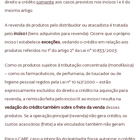
direito a crédito
somente
aos casos previstos nos incisos I e II do
mesmo artigo.
A revenda de produtos pelo distribuidor ou atacadista é tratada
pelo
inciso I
(bens adquiridos para revenda). Ocorre que o próprio
inciso I estabelece
exceções
, vedando o crédito em relação aos
produtos referidos no 1º do artigo 2º da Lei n° 10.833/2003.
Como os produtos sujeitos à tributação concentrada (monofásica)
– como os farmacêuticos, de perfumaria, de toucador ou de
higiene pessoal regidos pela Lei nº 10.147/2000 – estão
expressamente excluídos do direito a crédito na aquisição para
revenda, a remissão feita pelo inciso IX ao inciso I resulta na
vedação do crédito também sobre o frete da venda
desses
produtos. Se a operação principal (revenda) não gera crédito, os
custos acessórios (frete) a ela vinculados também não geram.
Para o CARF, caso a intenção do legislador fosse autorizar o crédito