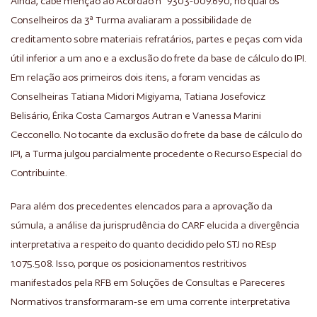
Ainda, cabe menção ao Acórdão n° 9303-009.690, no qual os
Conselheiros da 3ª Turma avaliaram a possibilidade de
creditamento sobre materiais refratários, partes e peças com vida
útil inferior a um ano e a exclusão do frete da base de cálculo do IPI.
Em relação aos primeiros dois itens, a foram vencidas as
Conselheiras Tatiana Midori Migiyama, Tatiana Josefovicz
Belisário, Érika Costa Camargos Autran e Vanessa Marini
Cecconello. No tocante da exclusão do frete da base de cálculo do
IPI, a Turma julgou parcialmente procedente o Recurso Especial do
Contribuinte.
Para além dos precedentes elencados para a aprovação da
súmula, a análise da jurisprudência do CARF elucida a divergência
interpretativa a respeito do quanto decidido pelo STJ no REsp
1.075.508. Isso, porque os posicionamentos restritivos
manifestados pela RFB em Soluções de Consultas e Pareceres
Normativos transformaram-se em uma corrente interpretativa