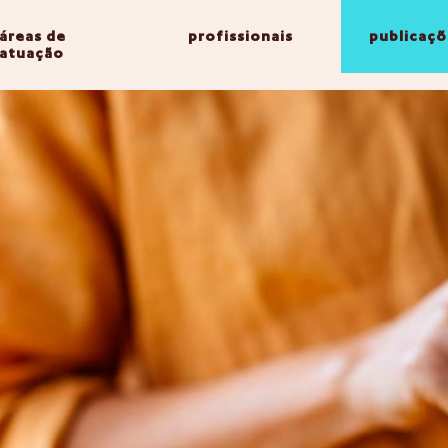
áreas de
profissionais
publicaçõ
atuação