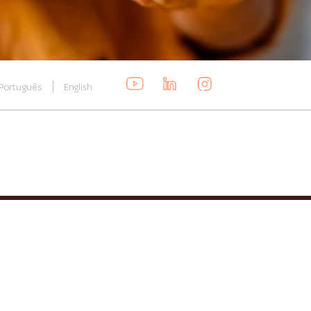
Português
English