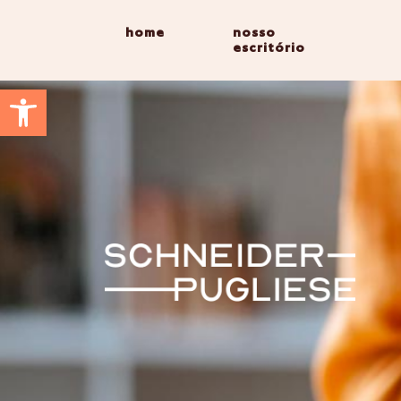
home
nosso
escritório
Abrir a barra de ferramentas