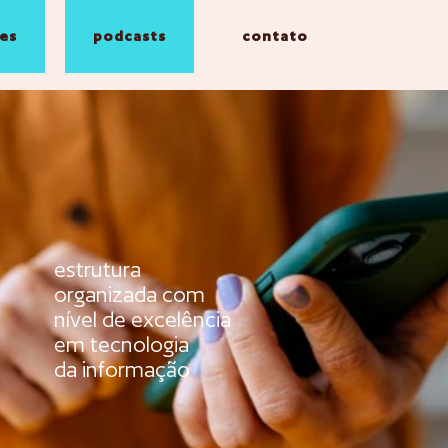
es
podcasts
contato
estrutura
organizada com
nível de excelência
em tecnologia
da informação