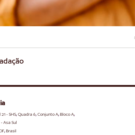
cadação
ia
,
,
,
,
l 21 - SHS
Quadra 6
Conjunto A
Bloco A
 - Asa Sul
,
DF
Brasil