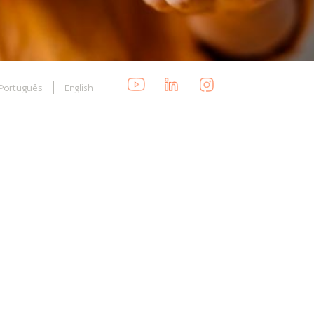
Português
English