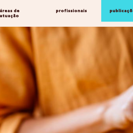
áreas de
profissionais
publicaçõ
atuação