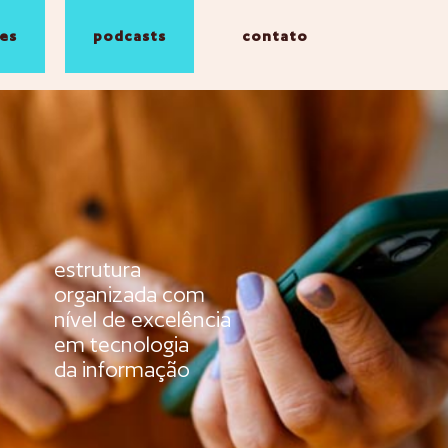
es
podcasts
contato
estrutura
organizada com
nível de excelência
em tecnologia
da informação