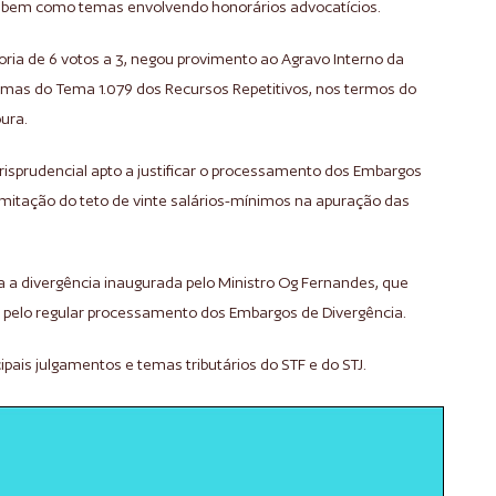
, bem como temas envolvendo honorários advocatícios.
oria de 6 votos a 3, negou provimento ao Agravo Interno da
gmas do Tema 1.079 dos Recursos Repetitivos, nos termos do
ura.
risprudencial apto a justificar o processamento dos Embargos
imitação do teto de vinte salários-mínimos na apuração das
a a divergência inaugurada pelo Ministro Og Fernandes, que
e pelo regular processamento dos Embargos de Divergência.
ipais julgamentos e temas tributários do STF e do STJ.