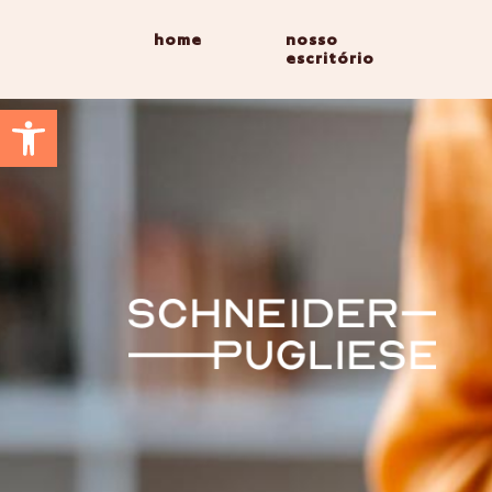
home
nosso
escritório
Abrir a barra de ferramentas