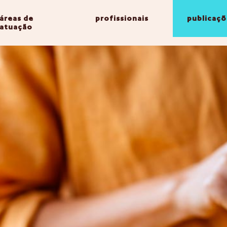
áreas de
profissionais
publicaçõ
atuação