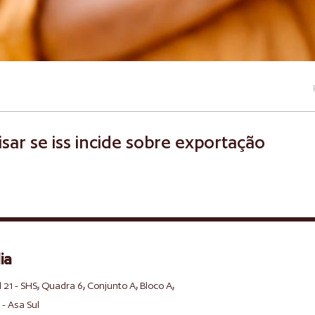
isar se iss incide sobre exportação
ia
,
,
,
,
l 21 - SHS
Quadra 6
Conjunto A
Bloco A
 - Asa Sul