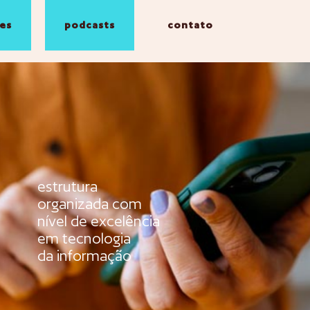
es
podcasts
contato
estrutura
organizada com
nível de excelência
em tecnologia
da informação