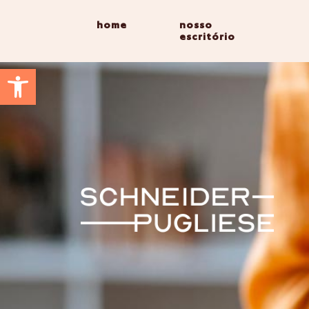
home
nosso
escritório
Abrir a barra de ferramentas