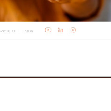
Português
English