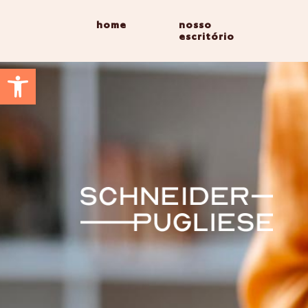
home
nosso
escritório
Abrir a barra de ferramentas