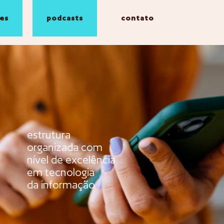
es
podcasts
contato
estrutura
organizada com
nível de excelência
em tecnologia
da informação