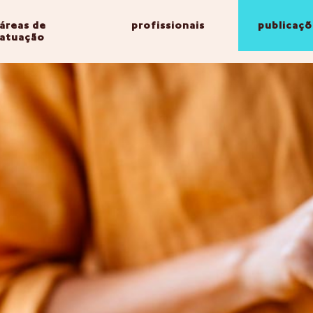
áreas de
profissionais
publicaçõ
atuação