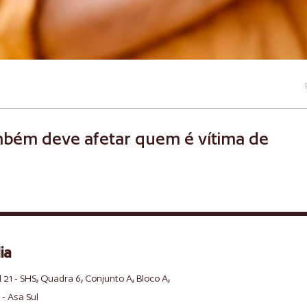
também deve afetar quem é vítima de
ia
,
,
,
,
l 21 - SHS
Quadra 6
Conjunto A
Bloco A
 - Asa Sul