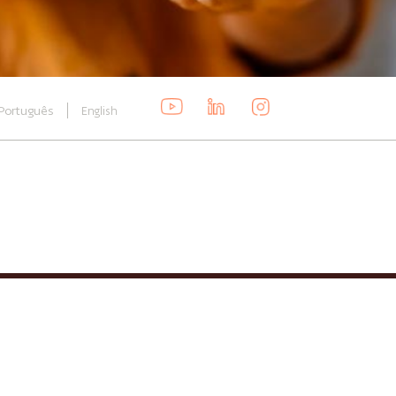
Português
English