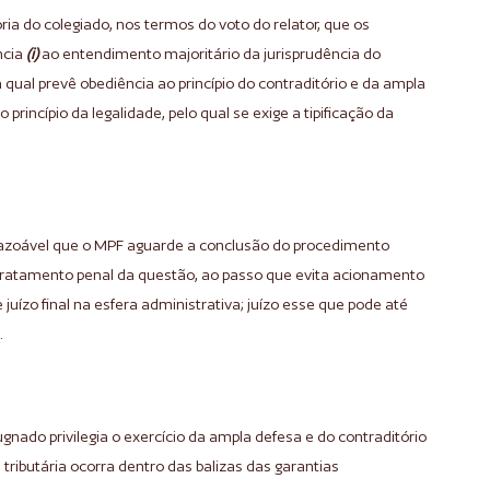
a do colegiado, nos termos do voto do relator, que os
ncia
(i)
ao entendimento majoritário da jurisprudência do
a qual prevê obediência ao princípio do contraditório e da ampla
o princípio da legalidade, pelo qual se exige a tipificação da
 razoável que o MPF aguarde a conclusão do procedimento
tratamento penal da questão, ao passo que evita acionamento
juízo final na esfera administrativa; juízo esse que pode até
.
gnado privilegia o exercício da ampla defesa e do contraditório
 tributária ocorra dentro das balizas das garantias