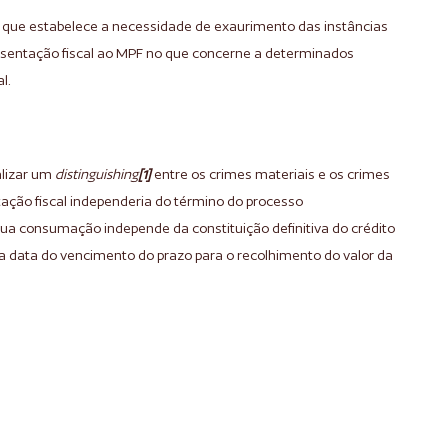
6, que estabelece a necessidade de exaurimento das instâncias
esentação fiscal ao MPF no que concerne a determinados
l.
alizar um
distinguishing
[1]
entre os crimes materiais e os crimes
tação fiscal independeria do término do processo
a sua consumação independe da constituição definitiva do crédito
 na data do vencimento do prazo para o recolhimento do valor da