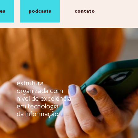
es
podcasts
contato
estrutura
organizada com
nível de excelência
em tecnologia
da informação