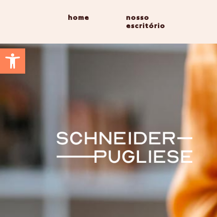
home
nosso
escritório
Abrir a barra de ferramentas