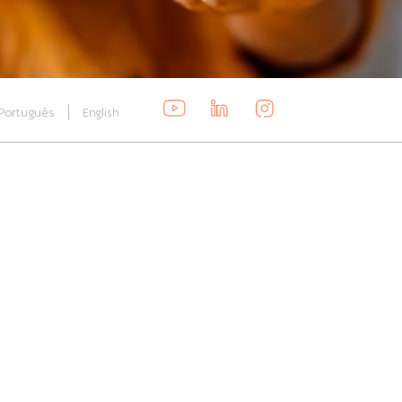
Português
English