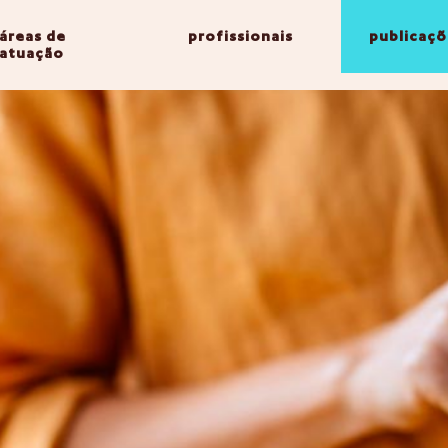
áreas de
profissionais
publicaçõ
atuação