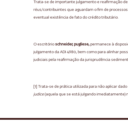
Trata-se de importante julgamento e reafirmação de 
réus/contribuintes que aguardam o fim de processos a
eventual existência de fato do crédito tributário.
O escritório
schneider, pugliese,
permanece à disposiç
julgamento da ADI 4980, bem como para alinhar possí
judiciais pela reafirmação da jurisprudência sedimen
[1]
Trata-se de prática utilizada para não aplicar dad
judice
(aquela que se está julgando imediatamente) 