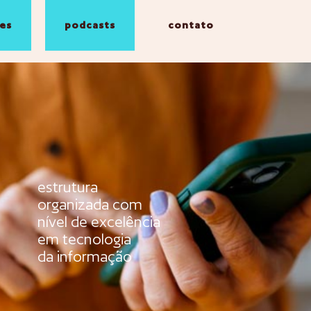
es
podcasts
contato
estrutura
organizada com
nível de excelência
em tecnologia
da informação