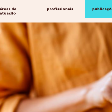
áreas de
profissionais
publicaçõ
atuação