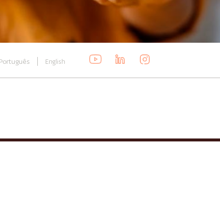
Português
English