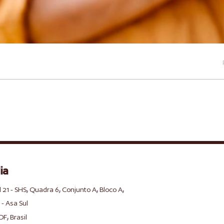
ia
,
,
,
,
l 21 - SHS
Quadra 6
Conjunto A
Bloco A
 - Asa Sul
,
DF
Brasil