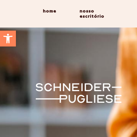
home
nosso
escritório
Abrir a barra de ferramentas