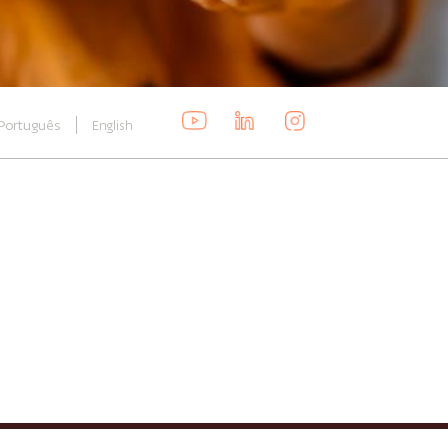
Português
English