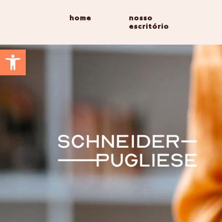
home
nosso
escritório
Abrir a barra de ferramentas