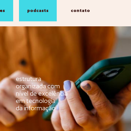
es
podcasts
contato
estrutura
organizada com
nível de excelência
em tecnologia
da informação