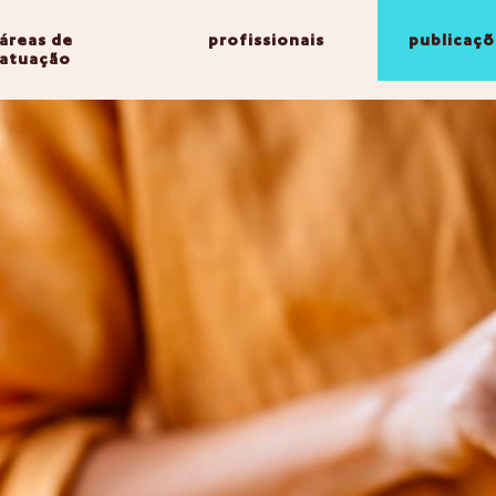
áreas de
profissionais
publicaçõ
atuação