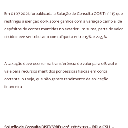
Em 01.07.2021, foi publicada a Solução de Consulta COSIT n° 115 que
restringiu a isenção do IR sobre ganhos com a variação cambial de
depósitos de contas mantidas no exterior. Em suma, parte do valor
obtido deve ser tributado com alíquota entre 15% e 22,5%.
A taxação deve ocorrer na transferência do valor para o Brasil e
vale para recursos mantidos por pessoas físicas em conta
corrente, ou seja, que não geram rendimento de aplicação
financeira.
Solução de Consulta DISIT/SRRF07 nº 7.191/2021 – IRPJ e CSLL –