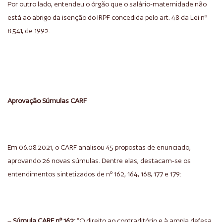
Por outro lado, entendeu o órgão que o salário-maternidade não
está ao abrigo da isenção do IRPF concedida pelo art. 48 da Lei nº
8.541, de 1992.
Aprovação Súmulas CARF
Em 06.08.2021, o CARF analisou 45 propostas de enunciado,
aprovando 26 novas súmulas. Dentre elas, destacam-se os
entendimentos sintetizados de nº 162, 164, 168, 177 e 179:
–
Súmula CARF nº 162:
“O direito ao contraditório e à ampla defesa