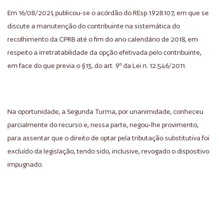
Em 16/08/2021, publicou-se o acórdão do REsp 1.928.107, em que se
discute a manutenção do contribuinte na sistemática do
recolhimento da CPRB até o fim do ano calendário de 2018, em
respeito a irretratabilidade da opção efetivada pelo contribuinte,
em face do que previa o §13, do art. 9º da Lei n. 12.546/2011.
Na oportunidade, a Segunda Turma, por unanimidade, conheceu
parcialmente do recurso e, nessa parte, negou-lhe provimento,
para assentar que o direito de optar pela tributação substitutiva foi
excluído da legislação, tendo sido, inclusive, revogado o dispositivo
impugnado.