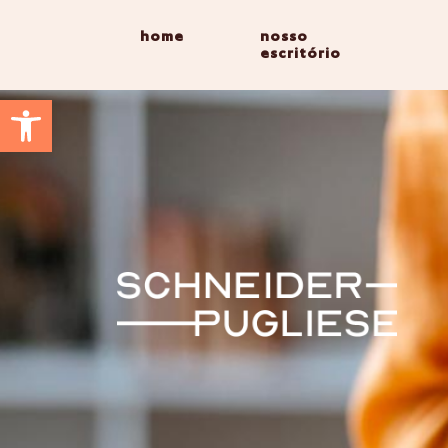
home
nosso
escritório
Abrir a barra de ferramentas