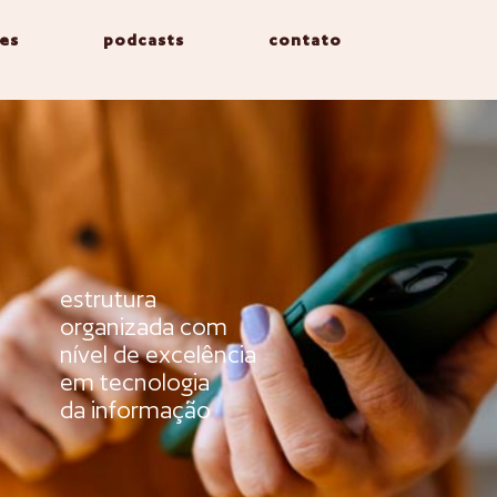
es
podcasts
contato
estrutura
organizada com
nível de excelência
em tecnologia
da informação