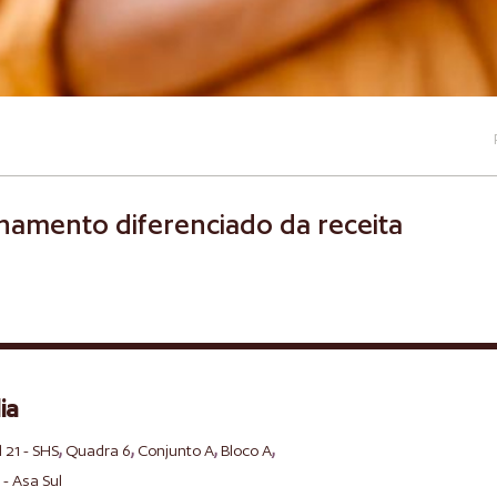
hamento diferenciado da receita
ia
,
,
,
,
l 21 - SHS
Quadra 6
Conjunto A
Bloco A
 - Asa Sul