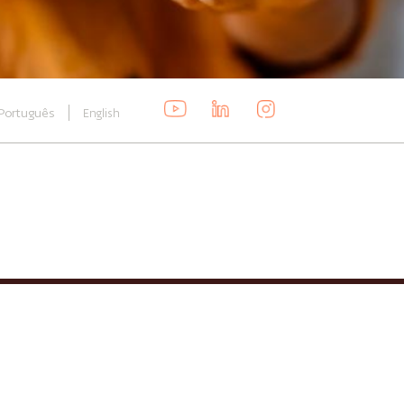
Português
English